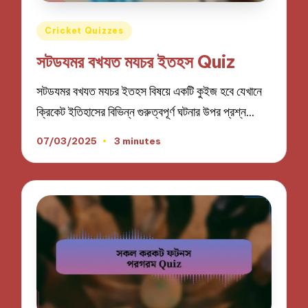
Posted
Cricket Quizzes
in
সটডযমর বখযত মযচর ইতহস Quiz
সটডযমর বখযত মযচর ইতহস বিষয়ে একটি কুইজ হবে যেখানে
ক্রিকেট ইতিহাসের বিভিন্ন গুরুত্বপূর্ণ ঘটনার উপর প্রশ্ন…
07/03/2025
3 minutes